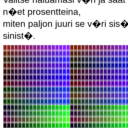
n�et prosentteina,
miten paljon juuri se v�ri si
sinist�.