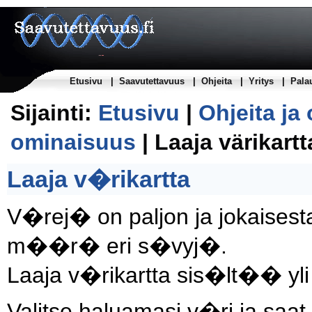
Etusivu
|
Saavutettavuus
|
Ohjeita
|
Yritys
|
Pala
Sijainti:
Etusivu
|
Ohjeita ja
ominaisuus
| Laaja värikartt
Laaja v�rikartta
V�rej� on paljon ja jokaises
m��r� eri s�vyj�.
Laaja v�rikartta sis�lt�� yl
Valitse haluamasi v�ri ja saa