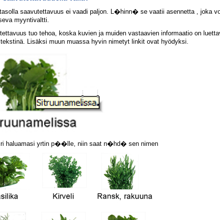
asolla saavutettavuus ei vaadi paljon. L�hinn� se vaatii asennetta , joka voi
seva myyntivaltti.
tettavuus tuo tehoa, koska kuvien ja muiden vastaavien informaatio on luetta
tekstinä. Lisäksi muun muassa hyvin nimetyt linkit ovat hyödyksi.
iiri haluamasi yrtin p��lle, niin saat n�hd� sen nimen