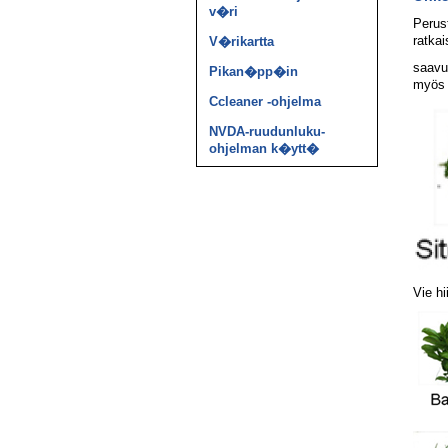
v�ri
Perust
ratkai
V�rikartta
saavu
Pikan�pp�in
myös 
Ccleaner -ohjelma
NVDA-ruudunluku­
ohjelman k�ytt�
Vie h