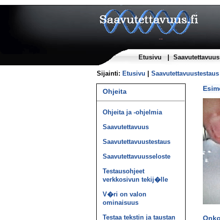
Etusivu
|
Saavutettavuus
Sijainti:
Etusivu
|
Saavutettavuustestaus
Esim
Ohjeita
Ohjeita ja -ohjelmia
Saavutettavuus
Saavutettavuus­testaus
Saavutettavuus­seloste
Testausohjeet
verkkosivun tekij�lle
V�ri on valon
ominaisuus
Testaa tekstin ja taustan
Onko